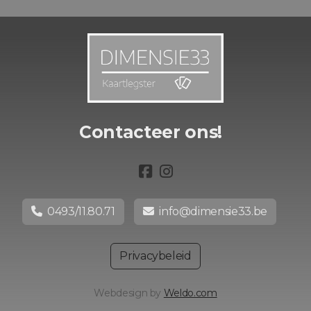
Contacteer ons!
0493/11.80.71
info@dimensie33.be
Privacybeleid
Webdesign by
Weldo.com