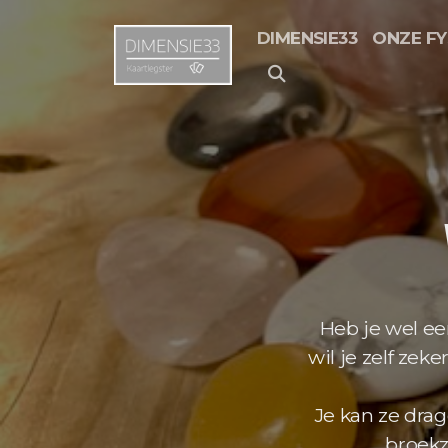
DIMENSIE33
ONZE FY
Heb je wel een
wil je zelf ze
Je kan ze drag
broekz