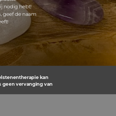
ij nodig hebt!
n, geef de naam
eft!
elstenentherapie kan
is geen vervanging van