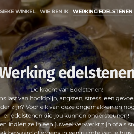
SIEKE WINKEL
WIE BEN IK
WERKING EDELSTENEN
Werking edelstene
De kracht van Edelstenen!
s last van hoofdpijn, angsten, stress, een gevoe
kerder zijn? Voor elk van deze ongemakken en nog
er edelstenen die jou kunnen ondersteunen!
en indien ze in een juweel verwerkt zijn of als ste
ak bewaard of ergens in een ruimte van je huis p