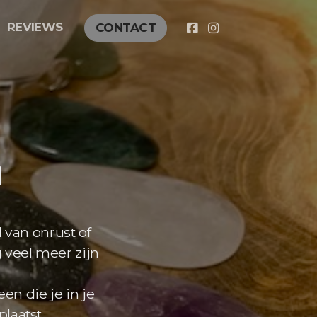
REVIEWS
CONTACT
n
l van onrust of
 veel meer zijn
en die je in je
laatst.